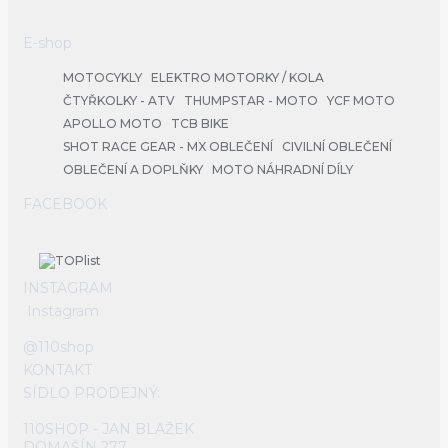
E-shop
MOTOCYKLY
ELEKTRO MOTORKY / KOLA
ČTYŘKOLKY - ATV
THUMPSTAR - MOTO
YCF MOTO
APOLLO MOTO
TCB BIKE
SHOT RACE GEAR - MX OBLEČENÍ
CIVILNÍ OBLEČENÍ
OBLEČENÍ A DOPLŇKY
MOTO NÁHRADNÍ DÍLY
FACEBOOK
INSTAGRAM
Instagram
@110shop
KONTAKT
SÍDLO PRODEJNÝ:
110SHOP - JAN BLAŽEK
DOMAŠÍN 277