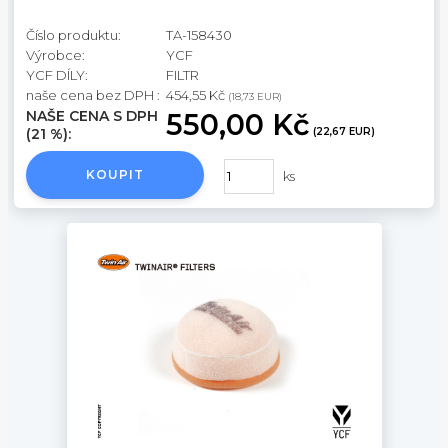
Číslo produktu:
TA-158430
Výrobce:
YCF
YCF DÍLY:
FILTR
naše cena bez DPH :
454,55 Kč
(18,73 EUR)
NAŠE CENA S DPH
550,00 Kč
(21 %):
(22,67 EUR)
KOUPIT
ks