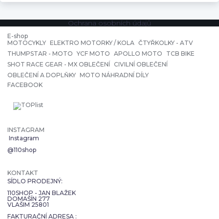
Ochrana osobních údajů
E-shop
MOTOCYKLY
ELEKTRO MOTORKY / KOLA
ČTYŘKOLKY - ATV
THUMPSTAR - MOTO
YCF MOTO
APOLLO MOTO
TCB BIKE
SHOT RACE GEAR - MX OBLEČENÍ
CIVILNÍ OBLEČENÍ
OBLEČENÍ A DOPLŇKY
MOTO NÁHRADNÍ DÍLY
FACEBOOK
INSTAGRAM
Instagram
@110shop
KONTAKT
SÍDLO PRODEJNÝ:
110SHOP - JAN BLAŽEK
DOMAŠÍN 277
VLAŠIM 25801
FAKTURAČNÍ ADRESA :